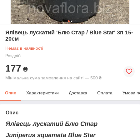
Ялівець лускатий 'Блю Стар / Blue Star' 3п 15-
20см
Немає в наявності
Роздріб
177
₴
Мінімальна сума замовлення на сайті — 500 ₴
Опис
Характеристики
Доставка
Оплата
Умови п
Опис
Ялівець лускатий Блю Стар
Juniperus squamata Blue Star