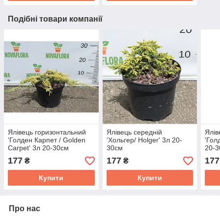
Подібні товари компанії
Ялівець горизонтальний
Ялівець середній
Ялів
'Голден Карпет / Golden
'Хольгер/ Holger' 3л 20-
'Гол
Carpet' 3л 20-30см
30см
20-
177
177
177
₴
₴
Купити
Купити
Про нас