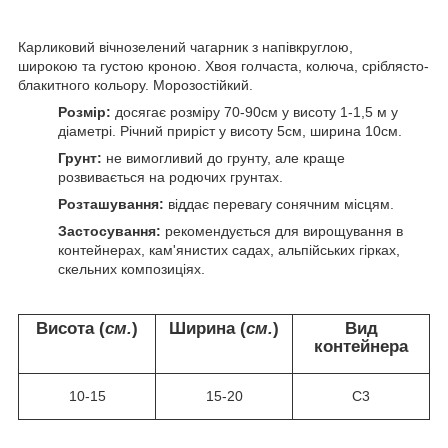
Карликовий вічнозелений чагарник з напівкруглою,
широкою та густою кроною. Хвоя голчаста, колюча, сріблясто-
блакитного кольору. Морозостійкий.
Розмір:
досягає розміру 70-90см у висоту 1-1,5 м у
діаметрі. Річний приріст у висоту 5см, ширина 10см.
Грунт:
не вимогливий до грунту, але краще
розвивається на родючих грунтах.
Розташування:
віддає перевагу сонячним місцям.
Застосування:
рекомендується для вирощування в
контейнерах, кам'янистих садах, альпійських гірках,
скельних композиціях.
Висота (
см.
)
Ширина (
см.
)
Вид
контейнера
10-15
15-20
С3