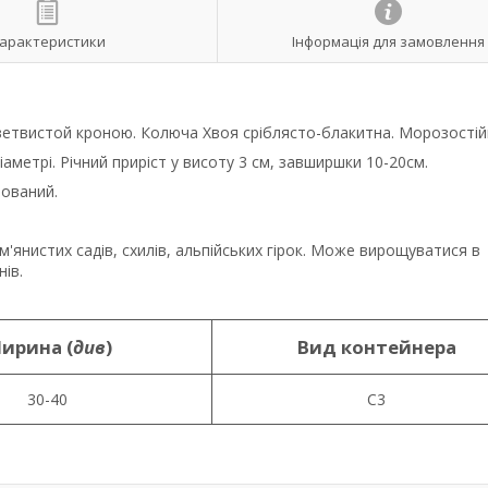
арактеристики
Інформація для замовлення
ветвистой кроною. Колюча Хвоя сріблясто-блакитна. Морозостій
діаметрі. Річний приріст у висоту 3 см, завширшки 10-20см.
нований.
янистих садів, схилів, альпійських гірок. Може вирощуватися в
нів.
ирина (
див
)
Вид контейнера
30-40
С3