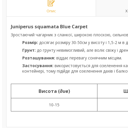
Опис
Х
Juniperus squamata Blue Carpet
Зростаючий чагарник з сланкої, широкою плоскою, сильно
Розмір:
досягає розміру 30-50см у висоту і 1,5-2 м в 
Грунт:
до грунту невимогливий, але воліє свіжу і дре
Розташування:
віддає перевагу сонячним місцям.
Застосування:
використовується для озеленення кам'
контейнері, тому підійде для озеленення дахів і балко
Висота (
див
)
Ш
10-15